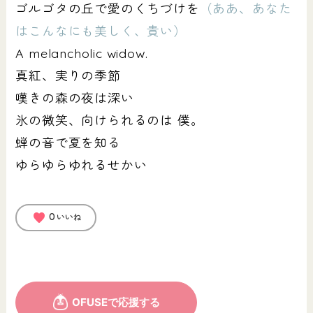
ゴルゴタの丘で愛のくちづけを
（ああ、あなた
はこんなにも美しく、貴い）
A melancholic widow.
真紅、実りの季節
嘆きの森の夜は深い
氷の微笑、向けられるのは 僕。
蝉の音で夏を知る
ゆらゆらゆれるせかい
favorite
0
いいね