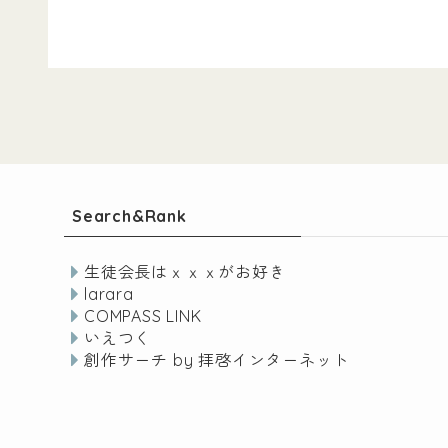
Search&Rank
生徒会長はｘｘｘがお好き
larara
COMPASS LINK
いえつく
創作サーチ by 拝啓インターネット