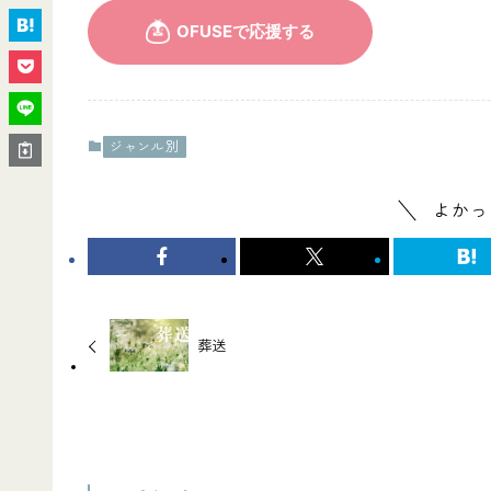
ジャンル別
よかっ
葬送