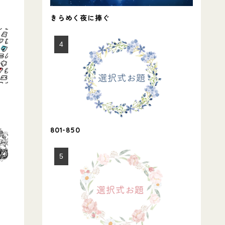
きらめく夜に捧ぐ
801-850