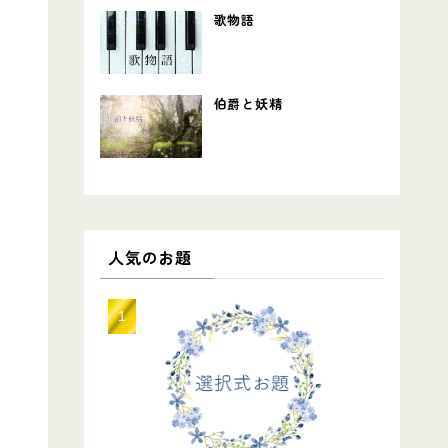
歌物語
伯爵と妖精
人気のお題