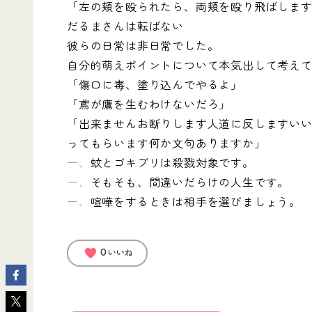
「左の頬を殴られたら、両頬を殴り飛ばしま
だるまさんは転ばない
彼らの日常は非日常でした。
自分的萌えポイントについて本気出して考え
「傷口に毒、塗り込んでやるよ」
「鳶が鷹を生むわけないだろ」
「出来ませんお断りします人道に反しますいい
ってもらいます何か文句ありますか」
一、
蚊とゴキブリは殺戮対象です。
一、
そもそも、間違いだらけの人生です。
一、
喧嘩をするときは相手を選びましょう。
favorite
0
いいね